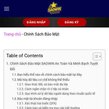
Bỏ
qua
nội
dung
ĐĂNG NHẬP
ĐĂNG KÝ
Trang chủ
-
Chính Sách Bảo Mật
Table of Contents
Chính Sách Bảo Mật SAOWIN An Toàn Và Minh Bạch Tuyệt
Đối
Bạn hiểu thế nào về chính sách bảo mật tại đây
Mã hóa dữ liệu cơ chế không thể thiếu
Giao thức SSL và bảo mật đa lớp
Cách ngăn chặn rò rỉ tệp cá nhân
Quy trình xử lý dữ liệu người dùng theo chuẩn quốc tế
Bảo mật tài khoản đăng nhập
Xác thực hai bước (2FA)
Cảnh báo và kiểm tra truy cập bất thường