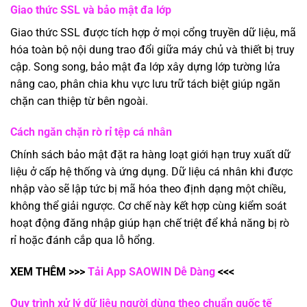
Giao thức SSL và bảo mật đa lớp
Giao thức SSL được tích hợp ở mọi cổng truyền dữ liệu, mã
hóa toàn bộ nội dung trao đổi giữa máy chủ và thiết bị truy
cập. Song song, bảo mật đa lớp xây dựng lớp tường lửa
nâng cao, phân chia khu vực lưu trữ tách biệt giúp ngăn
chặn can thiệp từ bên ngoài.
Cách ngăn chặn rò rỉ tệp cá nhân
Chính sách bảo mật đặt ra hàng loạt giới hạn truy xuất dữ
liệu ở cấp hệ thống và ứng dụng. Dữ liệu cá nhân khi được
nhập vào sẽ lập tức bị mã hóa theo định dạng một chiều,
không thể giải ngược. Cơ chế này kết hợp cùng kiểm soát
hoạt động đăng nhập giúp hạn chế triệt để khả năng bị rò
rỉ hoặc đánh cắp qua lỗ hổng.
XEM THÊM >>>
Tải App SAOWIN Dễ Dàng
<<<
Quy trình xử lý dữ liệu người dùng theo chuẩn quốc tế