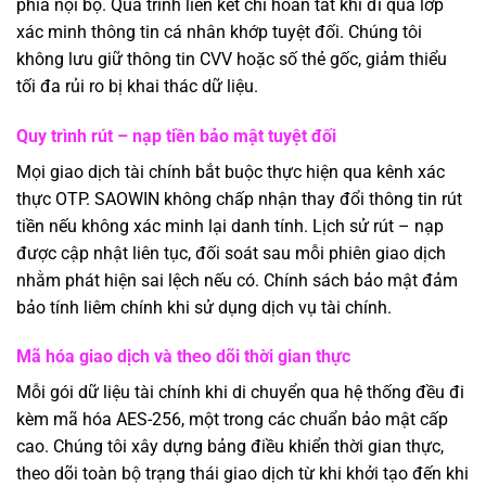
phía nội bộ. Quá trình liên kết chỉ hoàn tất khi đi qua lớp
xác minh thông tin cá nhân khớp tuyệt đối. Chúng tôi
không lưu giữ thông tin CVV hoặc số thẻ gốc, giảm thiểu
tối đa rủi ro bị khai thác dữ liệu.
Quy trình rút – nạp tiền bảo mật tuyệt đối
Mọi giao dịch tài chính bắt buộc thực hiện qua kênh xác
thực OTP. SAOWIN không chấp nhận thay đổi thông tin rút
tiền nếu không xác minh lại danh tính. Lịch sử rút – nạp
được cập nhật liên tục, đối soát sau mỗi phiên giao dịch
nhằm phát hiện sai lệch nếu có. Chính sách bảo mật đảm
bảo tính liêm chính khi sử dụng dịch vụ tài chính.
Mã hóa giao dịch và theo dõi thời gian thực
Mỗi gói dữ liệu tài chính khi di chuyển qua hệ thống đều đi
kèm mã hóa AES-256, một trong các chuẩn bảo mật cấp
cao. Chúng tôi xây dựng bảng điều khiển thời gian thực,
theo dõi toàn bộ trạng thái giao dịch từ khi khởi tạo đến khi