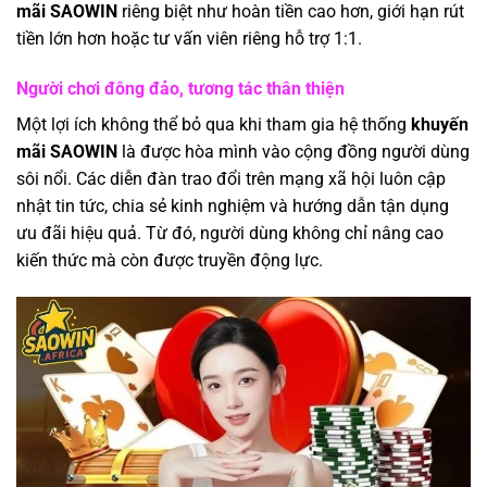
mãi SAOWIN
riêng biệt như hoàn tiền cao hơn, giới hạn rút
tiền lớn hơn hoặc tư vấn viên riêng hỗ trợ 1:1.
Người chơi đông đảo, tương tác thân thiện
Một lợi ích không thể bỏ qua khi tham gia hệ thống
khuyến
mãi SAOWIN
là được hòa mình vào cộng đồng người dùng
sôi nổi. Các diễn đàn trao đổi trên mạng xã hội luôn cập
nhật tin tức, chia sẻ kinh nghiệm và hướng dẫn tận dụng
ưu đãi hiệu quả. Từ đó, người dùng không chỉ nâng cao
kiến thức mà còn được truyền động lực.