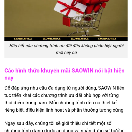
Hầu hết các chương trình ưu đãi đều không phân biệt người
mới hay cũ
Các hình thức khuyến mãi SAOWIN nổi bật hiện
nay
Để đáp ứng nhu cầu đa dạng từ người dùng, SAOWIN liên
tục triển khai các chương trình ưu đãi phù hợp với từng
thời điểm trong năm. Mỗi chương trình đều có thiết kế
riêng biệt, điều kiện linh hoạt và phần thưởng tương xứng.
Ngay sau đây, chúng tôi sẽ giới thiệu chi tiết một số
chương trình đang được áp dụng và nhận được sự hưởng