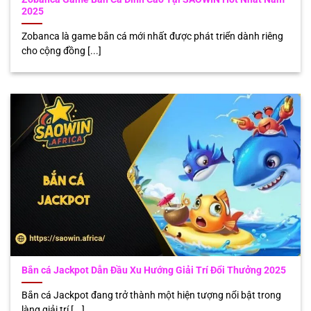
2025
Zobanca là game bắn cá mới nhất được phát triển dành riêng
cho cộng đồng [...]
Bắn cá Jackpot Dẫn Đầu Xu Hướng Giải Trí Đổi Thưởng 2025
Bắn cá Jackpot đang trở thành một hiện tượng nổi bật trong
làng giải trí [...]