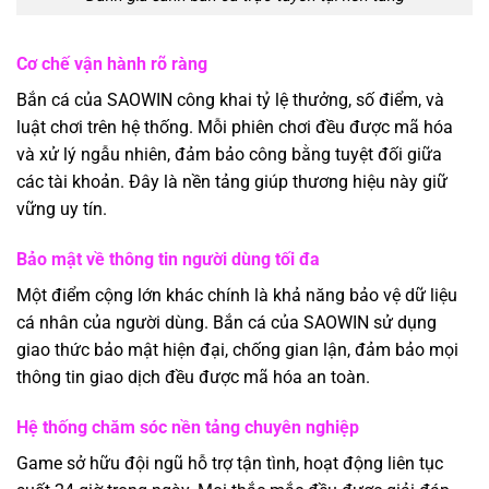
Cơ chế vận hành rõ ràng
Bắn cá của SAOWIN công khai tỷ lệ thưởng, số điểm, và
luật chơi trên hệ thống. Mỗi phiên chơi đều được mã hóa
và xử lý ngẫu nhiên, đảm bảo công bằng tuyệt đối giữa
các tài khoản. Đây là nền tảng giúp thương hiệu này giữ
vững uy tín.
Bảo mật về thông tin người dùng tối đa
Một điểm cộng lớn khác chính là khả năng bảo vệ dữ liệu
cá nhân của người dùng. Bắn cá của SAOWIN sử dụng
giao thức bảo mật hiện đại, chống gian lận, đảm bảo mọi
thông tin giao dịch đều được mã hóa an toàn.
Hệ thống chăm sóc nền tảng chuyên nghiệp
Game sở hữu đội ngũ hỗ trợ tận tình, hoạt động liên tục