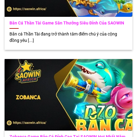
Bắn Cá Thần Tài Game Săn Thưởng Siêu Đỉnh Của SAOWIN
Bắn cá Thần Tài đang trở thành tâm điểm chú ý của cộng
đồng yêu [...]
Zobanca Game Bắn Cá Đỉnh Cao Tại SAOWIN Hot Nhất Năm