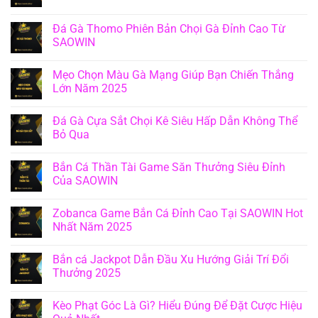
Đá Gà Thomo Phiên Bản Chọi Gà Đỉnh Cao Từ
SAOWIN
Mẹo Chọn Màu Gà Mạng Giúp Bạn Chiến Thắng
Lớn Năm 2025
Đá Gà Cựa Sắt Chọi Kê Siêu Hấp Dẫn Không Thể
Bỏ Qua
Bắn Cá Thần Tài Game Săn Thưởng Siêu Đỉnh
Của SAOWIN
Zobanca Game Bắn Cá Đỉnh Cao Tại SAOWIN Hot
Nhất Năm 2025
Bắn cá Jackpot Dẫn Đầu Xu Hướng Giải Trí Đổi
Thưởng 2025
Kèo Phạt Góc Là Gì? Hiểu Đúng Để Đặt Cược Hiệu