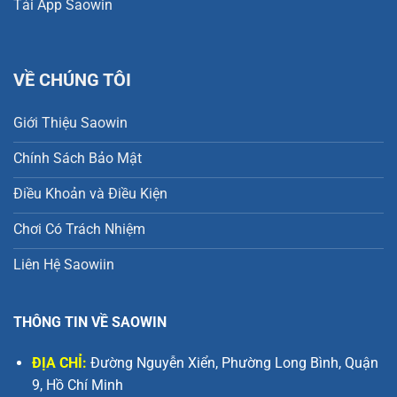
Tải App Saowin
VỀ CHÚNG TÔI
Giới Thiệu Saowin
Chính Sách Bảo Mật
Điều Khoản và Điều Kiện
Chơi Có Trách Nhiệm
Liên Hệ Saowiin
THÔNG TIN VỀ SAOWIN
ĐỊA CHỈ:
Đường Nguyễn Xiển, Phường Long Bình, Quận
9, Hồ Chí Minh