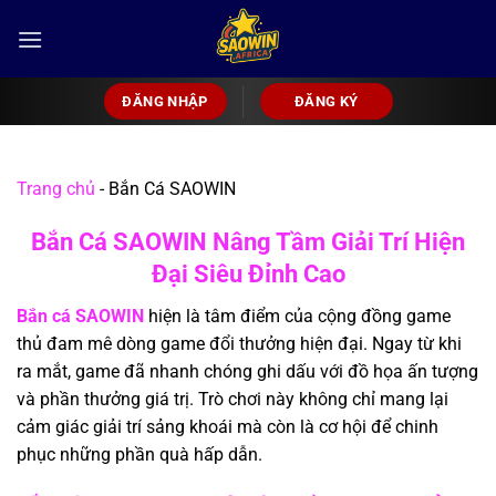
Bỏ
qua
nội
dung
ĐĂNG NHẬP
ĐĂNG KÝ
Trang chủ
-
Bắn Cá SAOWIN
Bắn Cá SAOWIN Nâng Tầm Giải Trí Hiện
Đại Siêu Đỉnh Cao
Bắn cá SAOWIN
hiện là tâm điểm của cộng đồng game
thủ đam mê dòng game đổi thưởng hiện đại. Ngay từ khi
ra mắt, game đã nhanh chóng ghi dấu với đồ họa ấn tượng
và phần thưởng giá trị. Trò chơi này không chỉ mang lại
cảm giác giải trí sảng khoái mà còn là cơ hội để chinh
phục những phần quà hấp dẫn.