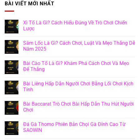
BÀI VIẾT MỚI NHẤT
Xì Tố Là Gì? Cách Hiểu Đúng Về Trò Chơi Chiến
Lược
Sâm Lốc Là Gì? Cách Chơi, Luật Và Mẹo Thắng Dễ
Năm 2025
Bài Cào Tố Là Gì? Khám Phá Cách Chơi Và Mẹo
Để Thắng
Bài Liêng Hấp Dẫn Người Chơi Bằng Lối Chơi Kịch
Tính
Bài Baccarat Trò Chơi Bài Hấp Dẫn Thu Hút Người
Chơi
Đá Gà Thomo Phiên Bản Chọi Gà Đỉnh Cao Từ
SAOWIN