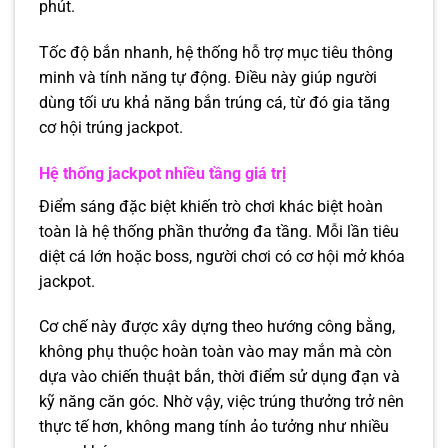
phút.
Tốc độ bắn nhanh, hệ thống hỗ trợ mục tiêu thông
minh và tính năng tự động. Điều này giúp người
dùng tối ưu khả năng bắn trúng cá, từ đó gia tăng
cơ hội trúng jackpot.
Hệ thống jackpot nhiều tầng giá trị
Điểm sáng đặc biệt khiến trò chơi khác biệt hoàn
toàn là hệ thống phần thưởng đa tầng. Mỗi lần tiêu
diệt cá lớn hoặc boss, người chơi có cơ hội mở khóa
jackpot.
Cơ chế này được xây dựng theo hướng công bằng,
không phụ thuộc hoàn toàn vào may mắn mà còn
dựa vào chiến thuật bắn, thời điểm sử dụng đạn và
kỹ năng căn góc. Nhờ vậy, việc trúng thưởng trở nên
thực tế hơn, không mang tính ảo tưởng như nhiều