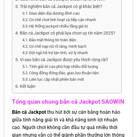
Trải nghiệm bắn cá Jackpot có gì khác biệt?
Giao diện đại dương đỉnh cao
Cơ chế chơi linh hoạt và tiếp cận nhanh
Hệ thống jackpot nhiều tầng giá trị
Bắn cá Jackpot có phải lựa chọn uy tín năm 2025?
Bảo mật thông tin toàn diện
Cơ chế nạp rút rõ ràng, minh bạch
Đội ngũ hỗ trợ tận tình, xử lý nhanh
Vì sao bắn cá Jackpot được yêu thích rộng rãi?
Tính giải trí cao phù hợp nhiều đối tượng
Cộng đồng đông đảo, giao lưu thuận tiện
Liên tục cập nhật phiên bản mới
Kết luận
Tổng quan chung bắn cá Jackpot SAOWIN
Bắn cá Jackpot
thu hút bởi sự cân bằng hoàn hảo
giữa tính năng giải trí và khả năng sinh lợi nhuận
cao. Người chơi không cần đầu tư quá nhiều thời
gian nhưng vẫn có thể giành phần thưởng lớn thông