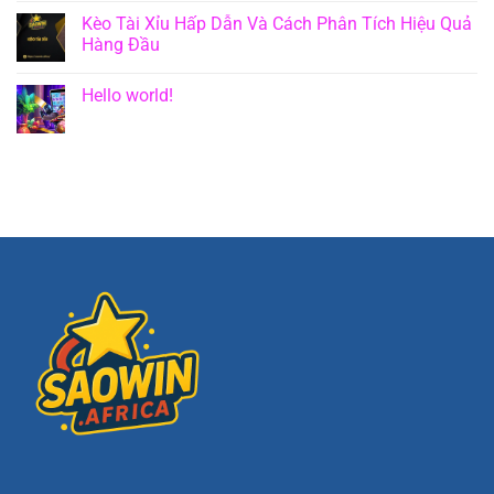
Kèo Tài Xỉu Hấp Dẫn Và Cách Phân Tích Hiệu Quả
Hàng Đầu
Hello world!