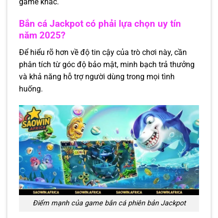
game khác.
Bắn cá Jackpot có phải lựa chọn uy tín
năm 2025?
Để hiểu rõ hơn về độ tin cậy của trò chơi này, cần
phân tích từ góc độ bảo mật, minh bạch trả thưởng
và khả năng hỗ trợ người dùng trong mọi tình
huống.
Điểm mạnh của game bắn cá phiên bản Jackpot