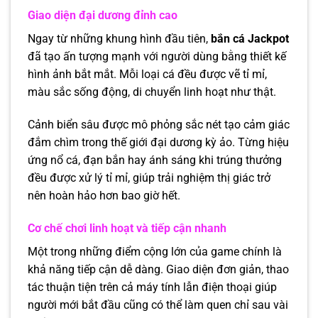
Giao diện đại dương đỉnh cao
Ngay từ những khung hình đầu tiên,
bắn cá Jackpot
đã tạo ấn tượng mạnh với người dùng bằng thiết kế
hình ảnh bắt mắt. Mỗi loại cá đều được vẽ tỉ mỉ,
màu sắc sống động, di chuyển linh hoạt như thật.
Cảnh biển sâu được mô phỏng sắc nét tạo cảm giác
đắm chìm trong thế giới đại dương kỳ ảo. Từng hiệu
ứng nổ cá, đạn bắn hay ánh sáng khi trúng thưởng
đều được xử lý tỉ mỉ, giúp trải nghiệm thị giác trở
nên hoàn hảo hơn bao giờ hết.
Cơ chế chơi linh hoạt và tiếp cận nhanh
Một trong những điểm cộng lớn của game chính là
khả năng tiếp cận dễ dàng. Giao diện đơn giản, thao
tác thuận tiện trên cả máy tính lẫn điện thoại giúp
người mới bắt đầu cũng có thể làm quen chỉ sau vài