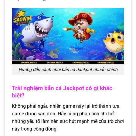
Hướng dẫn cách chơi bắn cá Jackpot chuẩn chỉnh
Trải nghiệm bắn cá Jackpot có gì khác
biệt?
Không phải ngẫu nhiên game này lại trở thành tựa
game được săn đón. Hãy cùng phân tích chi tiết
những yếu tố làm nên sức hút mạnh mẽ của trò chơi
này trong cộng đồng.