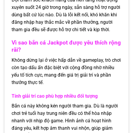
xuyên suốt 24 giờ trong ngày, sẵn sàng hỗ trợ người
dùng bất cứ lúc nào. Dù là lỗi kết nối, khó khăn khi
đăng nhập hay thắc mắc về phần thưởng, người
tham gia đều sẽ được hỗ trợ chi tiết và kịp thời.
Vì sao bắn cá Jackpot được yêu thích rộng
rãi?
Không dừng lại ở việc hấp dẫn về gameplay, trò chơi
còn tạo dấu ấn đặc biệt với cộng đồng nhờ nhiều
yếu tố tích cực, mang đến giá trị giải trí và phần
thưởng thực tế.
Tính giải trí cao phù hợp nhiều đối tượng
Bắn cá này không kén người tham gia. Dù là người
chơi trẻ tuổi hay trung niên đều có thể hòa nhập
nhanh với nhịp độ game. Hình ảnh cá hoạt hình
đáng yêu, kết hợp âm thanh vui nhộn, giúp giảm