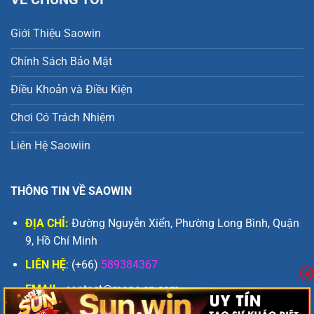
Giới Thiệu Saowin
Chính Sách Bảo Mật
Điều Khoản và Điều Kiện
Chơi Có Trách Nhiệm
Liên Hệ Saowiin
THÔNG TIN VỀ SAOWIN
ĐỊA CHỈ:
Đường Nguyễn Xiển, Phường Long Bình, Quận
9, Hồ Chí Minh
LIÊN HỆ
:
(+66)
589384367
EMAIL:
contact@mane.cn.com
HASTAG:
#saowin #sao win