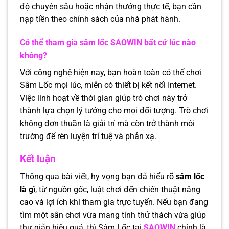
độ chuyên sâu hoặc nhận thưởng thực tế, bạn cần
nạp tiền theo chính sách của nhà phát hành.
Có thể tham gia sâm lốc SAOWIN bất cứ lúc nào
không?
Với công nghệ hiện nay, bạn hoàn toàn có thể chơi
Sâm Lốc mọi lúc, miễn có thiết bị kết nối Internet.
Việc linh hoạt về thời gian giúp trò chơi này trở
thành lựa chọn lý tưởng cho mọi đối tượng. Trò chơi
không đơn thuần là giải trí mà còn trở thành môi
trường để rèn luyện trí tuệ và phản xạ.
Kết luận
Thông qua bài viết, hy vọng bạn đã hiểu rõ
sâm lốc
là gì
, từ nguồn gốc, luật chơi đến chiến thuật nâng
cao và lợi ích khi tham gia trực tuyến. Nếu bạn đang
tìm một sân chơi vừa mang tính thử thách vừa giúp
thư giãn hiệu quả, thì Sâm Lốc tại
SAOWIN
chính là