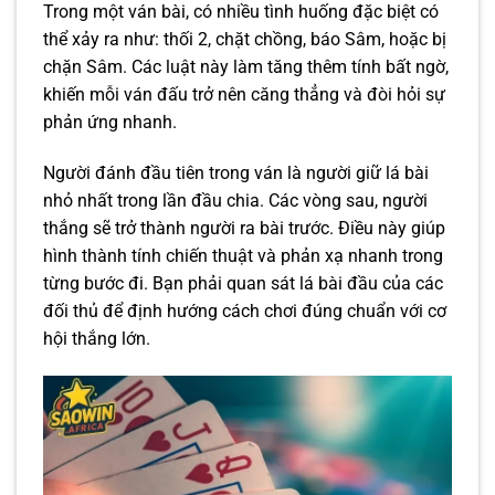
Trong một ván bài, có nhiều tình huống đặc biệt có
thể xảy ra như: thối 2, chặt chồng, báo Sâm, hoặc bị
chặn Sâm. Các luật này làm tăng thêm tính bất ngờ,
khiến mỗi ván đấu trở nên căng thẳng và đòi hỏi sự
phản ứng nhanh.
Người đánh đầu tiên trong ván là người giữ lá bài
nhỏ nhất trong lần đầu chia. Các vòng sau, người
thắng sẽ trở thành người ra bài trước. Điều này giúp
hình thành tính chiến thuật và phản xạ nhanh trong
từng bước đi. Bạn phải quan sát lá bài đầu của các
đối thủ để định hướng cách chơi đúng chuẩn với cơ
hội thắng lớn.