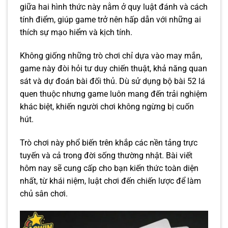
giữa hai hình thức này nằm ở quy luật đánh và cách
tính điểm, giúp game trở nên hấp dẫn với những ai
thích sự mạo hiểm và kịch tính.
Không giống những trò chơi chỉ dựa vào may mắn,
game này đòi hỏi tư duy chiến thuật, khả năng quan
sát và dự đoán bài đối thủ. Dù sử dụng bộ bài 52 lá
quen thuộc nhưng game luôn mang đến trải nghiệm
khác biệt, khiến người chơi không ngừng bị cuốn
hút.
Trò chơi này phổ biến trên khắp các nền tảng trực
tuyến và cả trong đời sống thường nhật. Bài viết
hôm nay sẽ cung cấp cho bạn kiến thức toàn diện
nhất, từ khái niệm, luật chơi đến chiến lược để làm
chủ sân chơi.